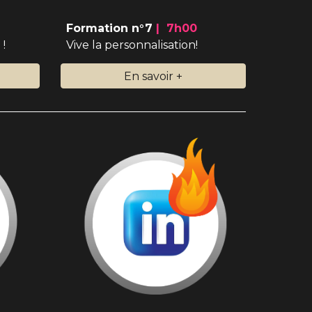
Formation n°7
|
7
h
0
0
!
Vive la personnalisation!
En savoir +