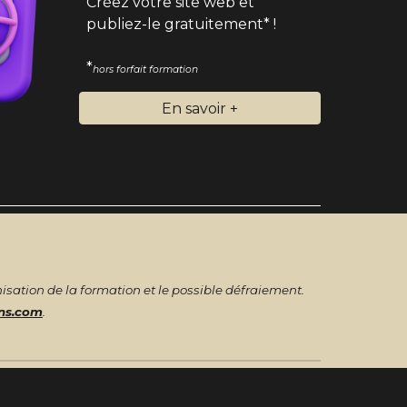
Créez votre site web et
publiez-le gratuitement*
!
*
hors f
orfait
formation
En savoir +
isation de la formation et le possible défraiement.
ns.com
.