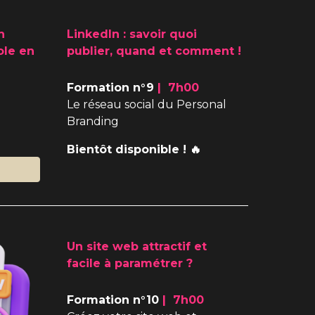
n
LinkedIn : savoir quoi
ole en
publier, quand et comment !
Formation n°
9
|
7
h
0
0
Le réseau social du Personal
Branding
Bientôt disponible ! 🔥
Un site web attractif et
facile à paramétrer
?
Formation n°
10
|
7
h
0
0