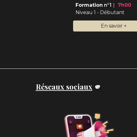
Formation
n°1
|
7
h
0
0
Niveau 1 - Débutant
En savoir +
Réseaux sociaux
🫵