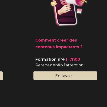
Comment créer des
contenus impactants
?
Formation n°4
|
7
h
0
0
Retenez enfin l'attention !
En savoir +