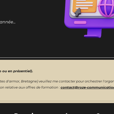
année...
o ou en présentiel).
es d'armor, Bretagne) veuillez me contacter pour orchestrer l'organ
ion relative aux offres de formation :
contact@roze-communicatio