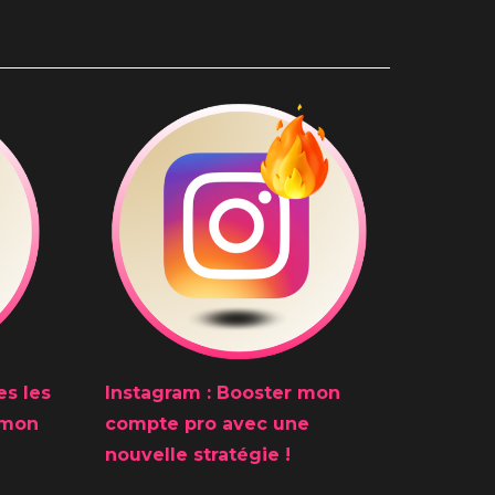
es les
Instagram : Booste
r
mon
 mon
compte pro
avec une
nouvelle stratégie !