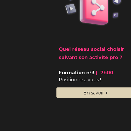
Quel réseau social choisir
suivant son activité pro ?
Formation n°3
|
7
h
0
0
Positionnez-vous !
En savoir +