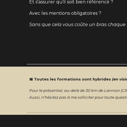
Et s'assurer qu'il soit bien référencé ?
Avec les mentions obligatoires ?
Sans que cela vous coûte un bras chaque 
📅 Toutes les formations sont hybrides
(en visi
Pour le présentiel, au-delà de 30 km de Lannion (Côt
Aussi, n'hésitez pas à me solliciter pour toute quest