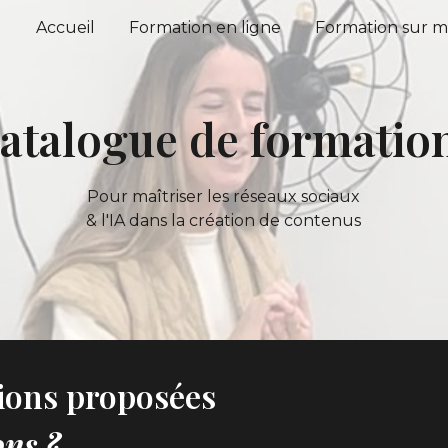
Accueil
Formation en ligne
Formation sur 
ip to main content
Skip to navigat
atalogue de formatio
Pour maîtriser les réseaux sociaux
& l'IA dans la création de contenus
tions proposées
ns ?