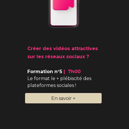
Créer des vidéos attractives
sur les réseaux sociaux
?
Formation n°
5
|
7
h
00
Le format le + plébiscité des
plateformes sociales
!
En savoir +